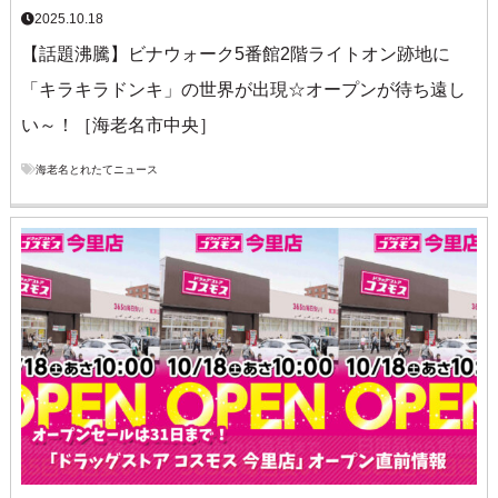
2025.10.18
【話題沸騰】ビナウォーク5番館2階ライトオン跡地に
「キラキラドンキ」の世界が出現☆オープンが待ち遠し
い～！［海老名市中央］
海老名とれたてニュース