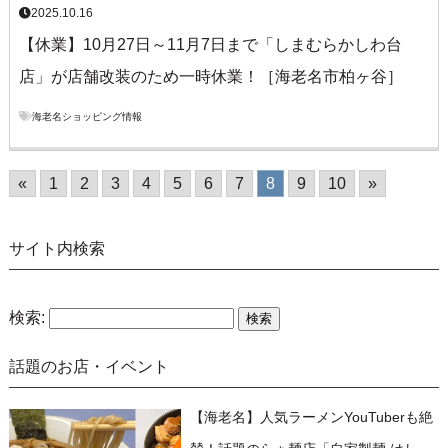
2025.10.16
【休業】10月27日～11月7日まで「しまむらかしわ台
店」が店舗改装のため一時休業！［海老名市柏ヶ谷］
海老名ショッピング情報
«
1
2
3
4
5
6
7
8
9
10
»
サイト内検索
検索:
話題のお店・イベント
【海老名】人気ラーメンYouTuberも絶