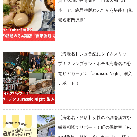
賛！話題のらぁ麺店「自家製麺 はし
本」で、絶品特製わんたんを堪能♪［海
老名市門沢橋］
【海老名】ジュラ紀にタイムスリッ
プ！？レンブラントホテル海老名の恐
竜ビアガーデン「Jurassic Night」潜入
レポート！
【海老名・開店】女性の不調を漢方や
栄養相談でサポート！町の保健室「Fu
wari薬局」が柏ヶ谷にオープン。様々